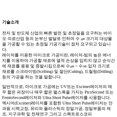
레이저 빔의 높은 에너지를 이용하여 기계식 정밀 가공기에서
구현하기 힘든 미세홀을 드릴링하는 기술을 보유하고 있습니
다.
기술소개
전자 및 반도체 산업의 빠른 발전 및 초정밀을 요구하는 바이
오·의료산업 등의 눈부신 발달로 인하여 수 ㎛ 크기의 대상물
을 가공할 수 있는 초정밀 가공기술이 점차 요구되고 있습니
다.
레이저를 이용한 마이크로 가공이란, 레이저-빔의 높은 에너
지를 이용하여 가공할 재료에 열적 손상을 입히지 않고 순식간
에 재료를 용융 및 증발시킴으로써 수㎛ ~ 수㎚ 입자 크기로
재료를 스크라이빙(Scribing) 및 절단(Cutting), 드릴링(Drilling)
등의 가공을 하는 것을 말합니다.
일반적으로, 마이크로 가공에는 UV또는 Excimer레이저의 매
우 짧은 파장이나 매우 짧은 펄스폭을 가지는 PicoSecond 또는
FemtoSecond레이저와 Ultra-Short Pulse레이저를 사용합니다.
엑시머(Excimer)레이저를 포함한 Ultra Short Pulse레이저는 안
과용 시력교정, 유리와 플라스틱의 정밀가공, 정밀부품의 제
조, 지구과학 및 천체연구 그리고 스펙트로스코피