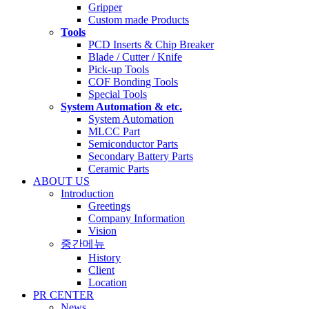
Gripper
Custom made Products
Tools
PCD Inserts & Chip Breaker
Blade / Cutter / Knife
Pick-up Tools
COF Bonding Tools
Special Tools
System Automation & etc.
System Automation
MLCC Part
Semiconductor Parts
Secondary Battery Parts
Ceramic Parts
ABOUT US
Introduction
Greetings
Company Information
Vision
중간메뉴
History
Client
Location
PR CENTER
News