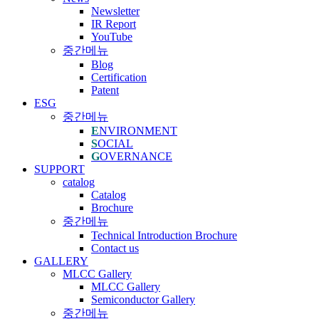
Newsletter
IR Report
YouTube
중간메뉴
Blog
Certification
Patent
ESG
중간메뉴
E
NVIRONMENT
S
OCIAL
G
OVERNANCE
SUPPORT
catalog
Catalog
Brochure
중간메뉴
Technical Introduction Brochure
Contact us
GALLERY
MLCC Gallery
MLCC Gallery
Semiconductor Gallery
중간메뉴