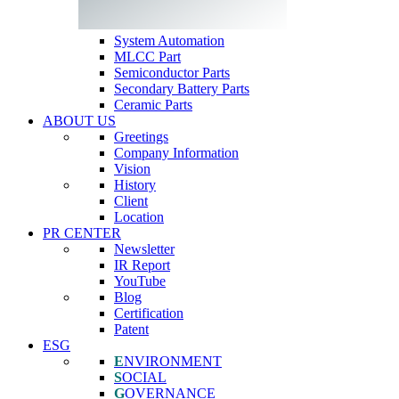
System Automation
MLCC Part
Semiconductor Parts
Secondary Battery Parts
Ceramic Parts
ABOUT US
Greetings
Company Information
Vision
History
Client
Location
PR CENTER
Newsletter
IR Report
YouTube
Blog
Certification
Patent
ESG
E
NVIRONMENT
S
OCIAL
G
OVERNANCE