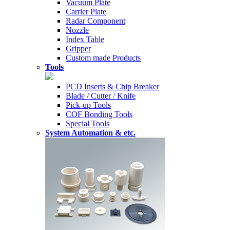
Vacuum Plate
Carrier Plate
Radar Component
Nozzle
Index Table
Gripper
Custom made Products
Tools
PCD Inserts & Chip Breaker
Blade / Cutter / Knife
Pick-up Tools
COF Bonding Tools
Special Tools
System Automation & etc.