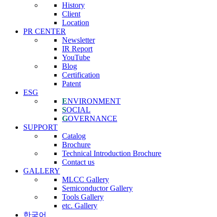
History
Client
Location
PR CENTER
Newsletter
IR Report
YouTube
Blog
Certification
Patent
ESG
E
NVIRONMENT
S
OCIAL
G
OVERNANCE
SUPPORT
Catalog
Brochure
Technical Introduction Brochure
Contact us
GALLERY
MLCC Gallery
Semiconductor Gallery
Tools Gallery
etc. Gallery
한국어