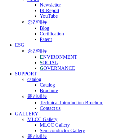
Newsletter
IR Report
YouTube
중간메뉴
Blog
Certification
Patent
ESG
중간메뉴
E
NVIRONMENT
S
OCIAL
G
OVERNANCE
SUPPORT
catalog
Catalog
Brochure
중간메뉴
Technical Introduction Brochure
Contact us
GALLERY
MLCC Gallery
MLCC Gallery
Semiconductor Gallery
중간메뉴