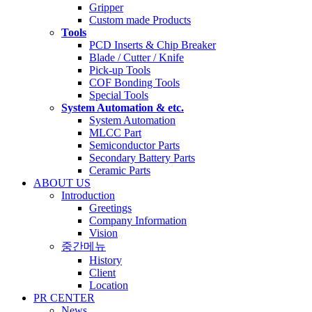
Gripper
Custom made Products
Tools
PCD Inserts & Chip Breaker
Blade / Cutter / Knife
Pick-up Tools
COF Bonding Tools
Special Tools
System Automation & etc.
System Automation
MLCC Part
Semiconductor Parts
Secondary Battery Parts
Ceramic Parts
ABOUT US
Introduction
Greetings
Company Information
Vision
중간메뉴
History
Client
Location
PR CENTER
News