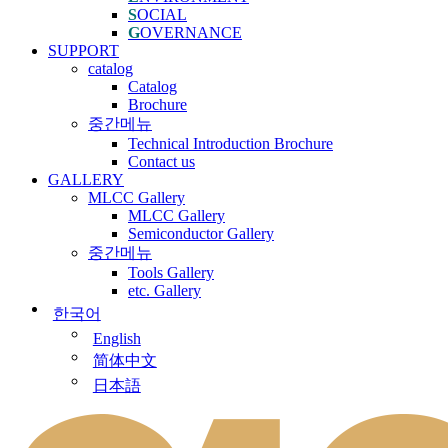
S
OCIAL
G
OVERNANCE
SUPPORT
catalog
Catalog
Brochure
중간메뉴
Technical Introduction Brochure
Contact us
GALLERY
MLCC Gallery
MLCC Gallery
Semiconductor Gallery
중간메뉴
Tools Gallery
etc. Gallery
한국어
English
简体中文
日本語