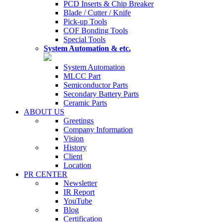
PCD Inserts & Chip Breaker
Blade / Cutter / Knife
Pick-up Tools
COF Bonding Tools
Special Tools
System Automation & etc.
System Automation
MLCC Part
Semiconductor Parts
Secondary Battery Parts
Ceramic Parts
ABOUT US
Greetings
Company Information
Vision
History
Client
Location
PR CENTER
Newsletter
IR Report
YouTube
Blog
Certification