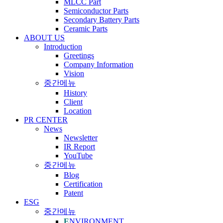
MLCC Part
Semiconductor Parts
Secondary Battery Parts
Ceramic Parts
ABOUT US
Introduction
Greetings
Company Information
Vision
중간메뉴
History
Client
Location
PR CENTER
News
Newsletter
IR Report
YouTube
중간메뉴
Blog
Certification
Patent
ESG
중간메뉴
E
NVIRONMENT