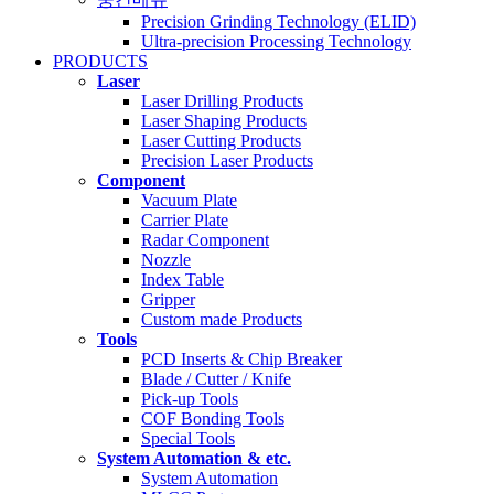
Precision Grinding Technology (ELID)
Ultra-precision Processing Technology
PRODUCTS
Laser
Laser Drilling Products
Laser Shaping Products
Laser Cutting Products
Precision Laser Products
Component
Vacuum Plate
Carrier Plate
Radar Component
Nozzle
Index Table
Gripper
Custom made Products
Tools
PCD Inserts & Chip Breaker
Blade / Cutter / Knife
Pick-up Tools
COF Bonding Tools
Special Tools
System Automation & etc.
System Automation